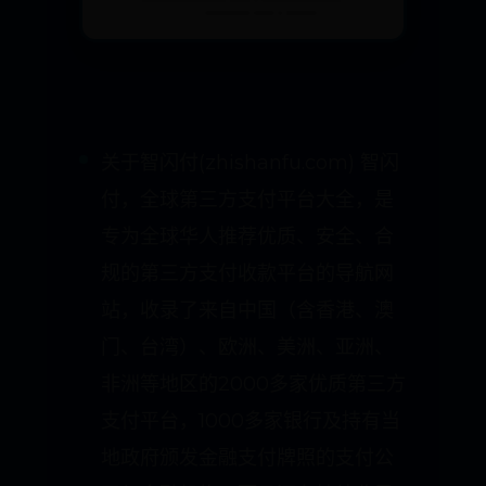
关于智闪付(zhishanfu.com) 智闪
付，全球第三方支付平台大全，是
专为全球华人推荐优质、安全、合
规的第三方支付收款平台的导航网
站，收录了来自中国（含香港、澳
门、台湾）、欧洲、美洲、亚洲、
非洲等地区的2000多家优质第三方
支付平台，1000多家银行及持有当
地政府颁发金融支付牌照的支付公
司与金融机构，而且还在持续收录