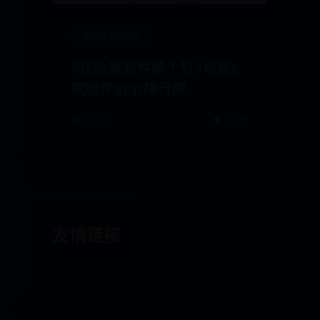
世界杯365软件
电视k歌软件哪个好?电视k
歌软件app排行榜
📅 07-01
👁️ 7376
友情链接