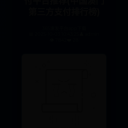
365速发平台app下载
📅 2025-10-03 10:43:25
👤 admin
👁️ 7842
❤️ 28