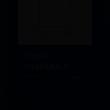
世界杯365软件
日立液晶电视怎么样
📅 06-30
👁️ 4847