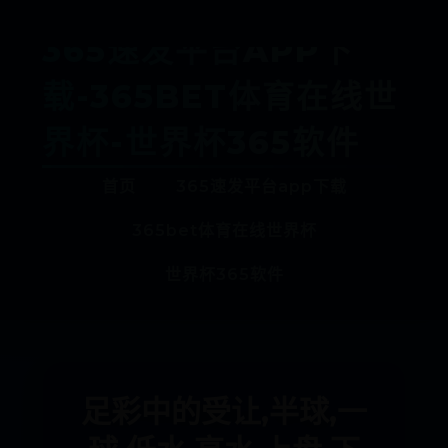
365速发平台APP下
载-365BET体育在线世
界杯-世界杯365软件
首页
365速发平台app下载
365bet体育在线世界杯
世界杯365软件
足彩中的受让,半球,一
球,低水,高水,上盘,下
盘是什么意思？