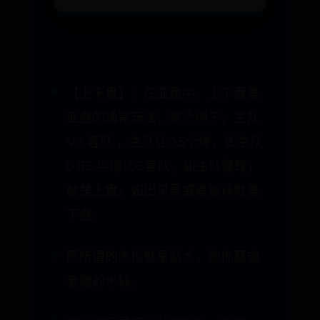
【上下盘】：在亚盘中，上下盘是
亚盘的通常玩法，举个例子，主队
VS 客队 ，主队让0.5个球，如主队
0.83 半球1.05客队，如主队赢球，
就是上盘，如出平局或者输球就是
下盘。
而所谓的水位就是贴水，即你赢或
者输的水钱。
那水位又是怎么分的呢？一般来